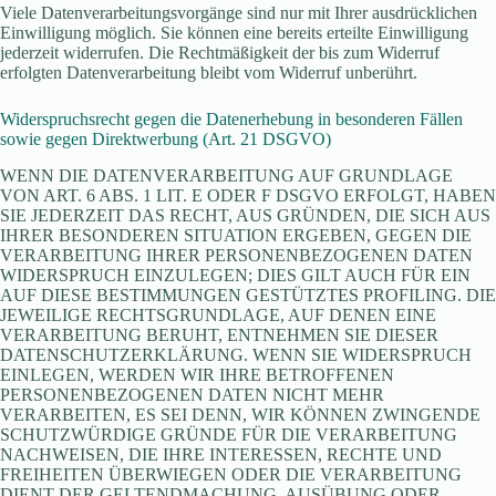
Viele Datenverarbeitungsvorgänge sind nur mit Ihrer ausdrücklichen
Einwilligung möglich. Sie können eine bereits erteilte Einwilligung
jederzeit widerrufen. Die Rechtmäßigkeit der bis zum Widerruf
erfolgten Datenverarbeitung bleibt vom Widerruf unberührt.
Widerspruchsrecht gegen die Datenerhebung in besonderen Fällen
sowie gegen Direktwerbung (Art. 21 DSGVO)
WENN DIE DATENVERARBEITUNG AUF GRUNDLAGE
VON ART. 6 ABS. 1 LIT. E ODER F DSGVO ERFOLGT, HABEN
SIE JEDERZEIT DAS RECHT, AUS GRÜNDEN, DIE SICH AUS
IHRER BESONDEREN SITUATION ERGEBEN, GEGEN DIE
VERARBEITUNG IHRER PERSONENBEZOGENEN DATEN
WIDERSPRUCH EINZULEGEN; DIES GILT AUCH FÜR EIN
AUF DIESE BESTIMMUNGEN GESTÜTZTES PROFILING. DIE
JEWEILIGE RECHTSGRUNDLAGE, AUF DENEN EINE
VERARBEITUNG BERUHT, ENTNEHMEN SIE DIESER
DATENSCHUTZERKLÄRUNG. WENN SIE WIDERSPRUCH
EINLEGEN, WERDEN WIR IHRE BETROFFENEN
PERSONENBEZOGENEN DATEN NICHT MEHR
VERARBEITEN, ES SEI DENN, WIR KÖNNEN ZWINGENDE
SCHUTZWÜRDIGE GRÜNDE FÜR DIE VERARBEITUNG
NACHWEISEN, DIE IHRE INTERESSEN, RECHTE UND
FREIHEITEN ÜBERWIEGEN ODER DIE VERARBEITUNG
DIENT DER GELTENDMACHUNG, AUSÜBUNG ODER